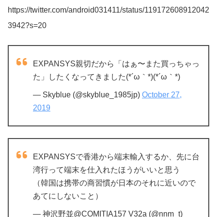
https://twitter.com/android031411/status/119172608912042
3942?s=20
EXPANSYS親切だから「はぁ〜また買っちゃっ
た」したくなってきました(*´ω｀*)(*´ω｀*)
— Skyblue (@skyblue_1985jp)
October 27,
2019
EXPANSYSで香港から端末輸入するか、先に台
湾行って端末を仕入れたほうがいいと思う
（韓国は携帯の商習慣が日本のそれに近いので
あてにしないこと）
— 神沢野並@COMITIA157 V32a (@nnm_t)