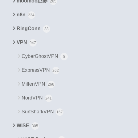
moomoo証券
205
n8n
234
RingConn
38
VPN
947
CyberGhostVPN
5
ExpressVPN
262
MillenVPN
266
NordVPN
241
SurfSharkVPN
167
WISE
305