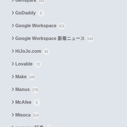
Genspark
182
GoDaddy
5
Google Workspace
411
Google Workspace 新着ニュース
334
HiJoJo.com
92
Lovable
72
Make
105
Manus
279
McAfee
5
Misoca
214