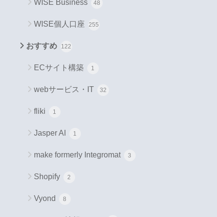
WISE Business
48
WISE個人口座
255
おすすめ
122
ECサイト構築
1
webサービス・IT
32
fliki
1
Jasper AI
1
make formerly Integromat
3
Shopify
2
Vyond
8