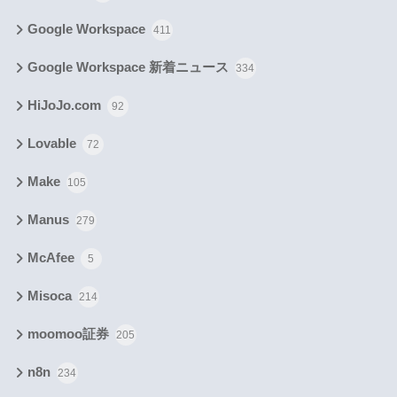
Google Workspace
411
Google Workspace 新着ニュース
334
HiJoJo.com
92
Lovable
72
Make
105
Manus
279
McAfee
5
Misoca
214
moomoo証券
205
n8n
234