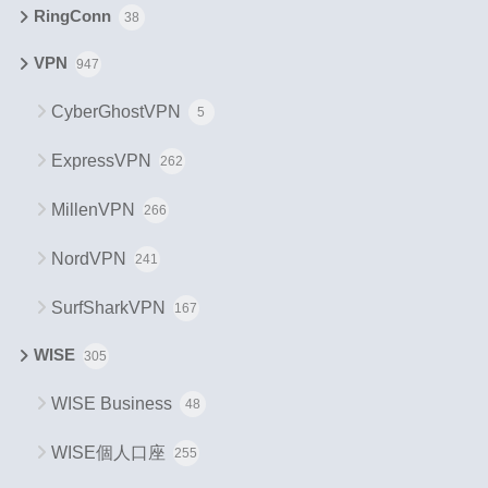
RingConn
38
VPN
947
CyberGhostVPN
5
ExpressVPN
262
MillenVPN
266
NordVPN
241
SurfSharkVPN
167
WISE
305
WISE Business
48
WISE個人口座
255