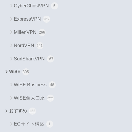
CyberGhostVPN
5
ExpressVPN
262
MillenVPN
266
NordVPN
241
SurfSharkVPN
167
WISE
305
WISE Business
48
WISE個人口座
255
おすすめ
122
ECサイト構築
1