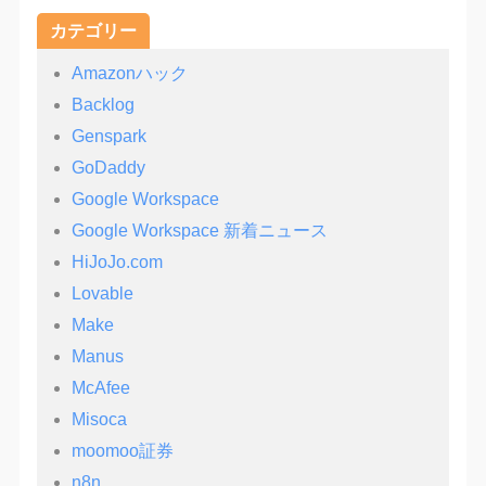
カテゴリー
Amazonハック
Backlog
Genspark
GoDaddy
Google Workspace
Google Workspace 新着ニュース
HiJoJo.com
Lovable
Make
Manus
McAfee
Misoca
moomoo証券
n8n