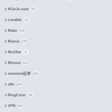
HiJoJo.com
92
Lovable
72
Make
105
Manus
279
McAfee
5
Misoca
214
moomoo証券
205
n8n
234
RingConn
38
VPN
947