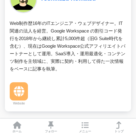
Web制作歴16年のITエンジニア・ウェブデザイナー。IT
関連の法人を経営。Google Workspace の割引コード発
行を2018年から継続し累計5,000件超（旧G Suite時代を
含む）、現在はGoogle Workspace公式アフィリエイトパ
ートナーとして運用。SaaS導入・運用最適化・コンテン
ツ制作を主領域に、実際に契約・利用して得た一次情報
をベースに記事を執筆。
Website
前の記事
ホーム
フォロー
メニュー
トップ