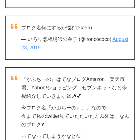
ブログ名何にするか悩む(꒪ω꒪υ)
— いろり@相場師の弟子 (@iroricococo)
August
23, 2019
『かぷちーの』はてなブログAmazon、楽天市
場、Yahoo!ショッピング、セブンネットなど今
後紹介していきます😃🎶💕
今ブログ名『かぷちーの』。。なので
今まで私のtwitter見ていただいた方以外は、なん
のブログ❓
ってなってしまうかなと💦