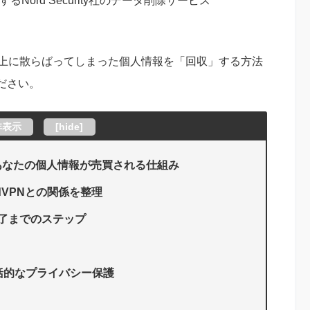
Nord Security社のデータ削除サービス
ト上に散らばってしまった個人情報を「回収」する方法
ださい。
非表示
[
hide
]
あなたの個人情報が売買される仕組み
rdVPNとの関係を整理
完了までのステップ
する包括的なプライバシー保護