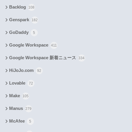
Backlog
108
Genspark
182
GoDaddy
5
Google Workspace
411
Google Workspace 新着ニュース
334
HiJoJo.com
92
Lovable
72
Make
105
Manus
279
McAfee
5