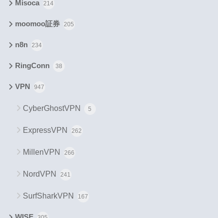
Misoca
214
moomoo証券
205
n8n
234
RingConn
38
VPN
947
CyberGhostVPN
5
ExpressVPN
262
MillenVPN
266
NordVPN
241
SurfSharkVPN
167
WISE
305