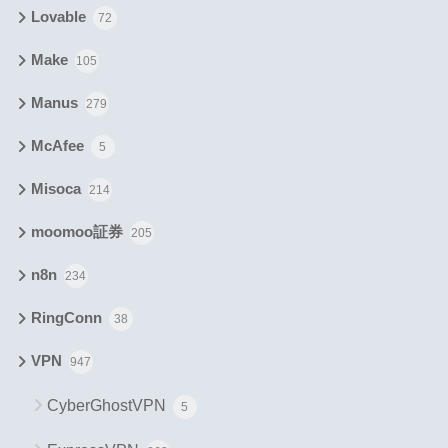
Lovable
72
Make
105
Manus
279
McAfee
5
Misoca
214
moomoo証券
205
n8n
234
RingConn
38
VPN
947
CyberGhostVPN
5