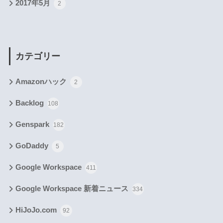
2017年5月
2
カテゴリー
Amazonハック
2
Backlog
108
Genspark
182
GoDaddy
5
Google Workspace
411
Google Workspace 新着ニュース
334
HiJoJo.com
92