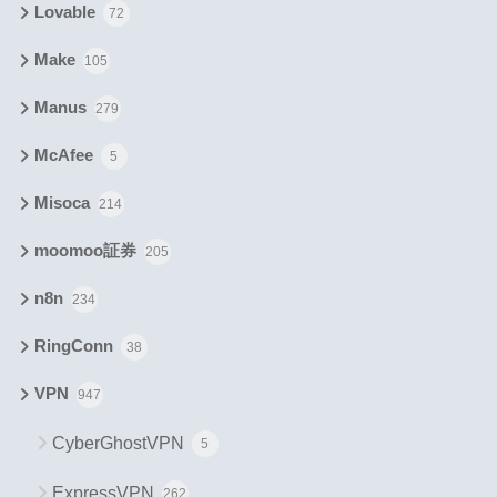
Lovable
72
Make
105
Manus
279
McAfee
5
Misoca
214
moomoo証券
205
n8n
234
RingConn
38
VPN
947
CyberGhostVPN
5
ExpressVPN
262