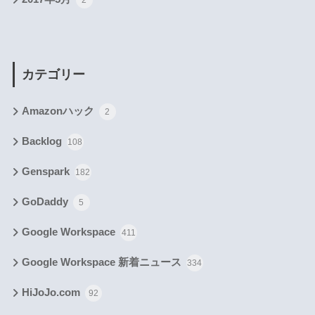
2
カテゴリー
Amazonハック
2
Backlog
108
Genspark
182
GoDaddy
5
Google Workspace
411
Google Workspace 新着ニュース
334
HiJoJo.com
92