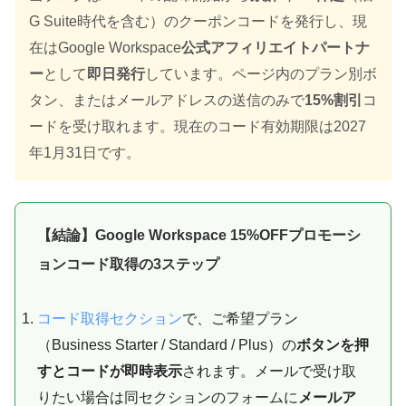
G Suite時代を含む）のクーポンコードを発行し、現
在はGoogle Workspace
公式アフィリエイトパートナ
ー
として
即日発行
しています。ページ内のプラン別ボ
タン、またはメールアドレスの送信のみで
15%割引
コ
ードを受け取れます。現在のコード有効期限は
2027
年1月31日
です。
【結論】Google Workspace 15%OFFプロモーシ
ョンコード取得の3ステップ
コード取得セクション
で、ご希望プラン
（Business Starter / Standard / Plus）の
ボタンを押
すとコードが即時表示
されます。メールで受け取
りたい場合は同セクションのフォームに
メールア