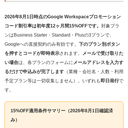
2026年8月1日
時点のGoogle Workspaceプロモーション
コード割引率は初年度12ヶ月間15%OFFです。
対象プラ
ンはBusiness Starter・Standard・Plusの3プランで、
Googleへの直接契約のみ有効です。
下のプラン別ボタン
を押すとコードが即時表示
されます。
メールで受け取りた
い場合
は、各プランのフォームに
メールアドレスを入力す
るだけで申込みが完了します
（業種・会社名・人数・利用
予定プラン等は一切収集しません）。いずれも
即日発行
で
す。
15%OFF適用条件サマリー（
2026年8月1日
確認済
み）