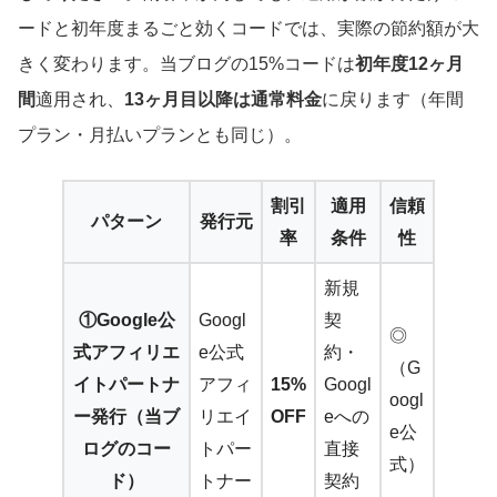
ードと初年度まるごと効くコードでは、実際の節約額が大
きく変わります。当ブログの15%コードは
初年度12ヶ月
間
適用され、
13ヶ月目以降は通常料金
に戻ります（年間
プラン・月払いプランとも同じ）。
割引
適用
信頼
パターン
発行元
率
条件
性
新規
①Google公
Googl
契
◎
式アフィリエ
e公式
約・
（G
イトパートナ
アフィ
15%
Googl
oogl
ー発行（当ブ
リエイ
OFF
eへの
e公
ログのコー
トパー
直接
式）
ド）
トナー
契約