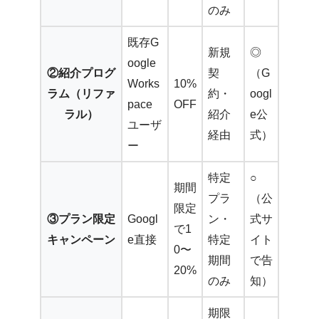
のみ
既存G
新規
◎
oogle
②紹介プログ
契
（G
Works
10%
ラム（リファ
約・
oogl
pace
OFF
ラル）
紹介
e公
ユーザ
経由
式）
ー
特定
○
期間
プラ
（公
限定
③プラン限定
Googl
ン・
式サ
で1
キャンペーン
e直接
特定
イト
0〜
期間
で告
20%
のみ
知）
期限