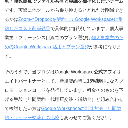
宅・複数拠点でファイル共有と会議を標準化したいチーム
です。実際に他ツールから乗り換えるとどれだけ削減でき
るかは
ZoomやDropboxを解約してGoogle Workspaceに集
約したコスト削減効果
で具体的に解説しています。個人事
業主・フリーランス目線でのプラン選びは
個人事業主のた
めのGoogle Workspace活用とプラン選び
が参考になりま
す。
そのうえで、当ブログはGoogle Workspace
公式アフィリ
エイトパートナー
として、新規契約時に
15%割引
になるプ
ロモーションコードを発行しています。料金そのものを下
げる手段（年間契約・代理店交渉・補助金）と組み合わせ
て検討したい方は
Google Workspaceの割引方法（年間契
約・リセラー交渉）の比較
もあわせてご覧ください。