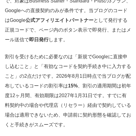
で、対象はBusiness Starter・Standard・Plusの3プラン、
Googleへの直接契約のみが条件です。当ブログのコード
はGoogle
公式アフィリエイトパートナー
として発行する
正規コードで、ページ内のボタン表示で即発行、またはメ
ール送信で
即日発行
します。
割引を受けるために必要なのは「新規でGoogleに直接申
し込むこと」と「有効なコードを契約手続き中に入力する
こと」の2点だけです。
2026年8月1日
時点で当ブログが配
布しているコードの割引率は
15%
、割引の適用期間は初年
度12ヶ月間、有効期限は
2027年1月31日
です。すでに有
料契約中の場合や代理店（リセラー）経由で契約している
場合は適用できないため、申請前に契約形態を確認してお
くと手続きがスムーズです。