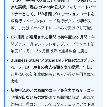
（旧G Suite時代を含む）の割引コードを発行して
きた実績。現在はGoogle公式アフィリエイトパー
トナーとして、15%割引プロモーションコードを
即発行
（ページ内のコード発行ボタンで即時表
示、またはメールアドレスのみで受け取り可能）
15%割引が適用される期間は初年度12ヶ月間
：年
間プラン・月払い（フレキシブル）プランとも初
年度12ヶ月。13ヶ月目以降は通常料金に戻る
Business Starter／Standard／Plusの全3プラン
×1・5・10・30名の実支払額を表で提示
。年払い
と月払いの初年度総額もどちらが得かを円単位で
比較
新規申込のどの画面でコードを入力するか・コー
ド欄が出ない時の対処
まで画面別に解説（新規契
約時は管理コンソールではなくチェックアウト画