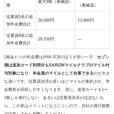
最大9枚（要確認）
限
（要確認）
従業員5名の追
16,500円
11,000円
加年会費合計
従業員9名の追
29,700円
—
加年会費合計
1枚あたりの年会費はANA JCBのほうが安い一方、
セゾン
側は追加カード利用分もSAISONマイルクラブのマイル付
与対象になり、本会員のマイルとして合算できる
のが大き
な違いです。従業員決済が多いほどマイルが集約され、年
会費差を回収しやすくなります。逆に、追加カードを1〜
2枚しか発行しない、あるいは従業員決済がほぼないな
ら、この差はメリットになりにくいので、自社の発行枚数
で試算してから判断してください。