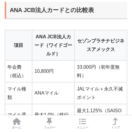
ANA JCB法人カードとの比較表
ANA JCB法人カ
セゾンプラチナビジネ
項目
ード（ワイドゴー
スアメックス
ルド）
年会費
33,000円（初年度無
10,800円
（税込）
料）
マイル種
JALマイル＋永久不滅
ANAマイル
類
ポイント
最大1.125%（SAISO
マイル還
最大1.0%（移行
Nマイルクラブ登録
元率
手数料込み）
時）
ホーム
フォロー
メニュー
トップ