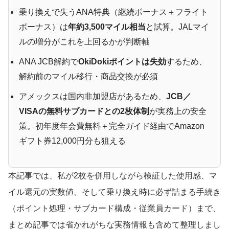
乗り換えで失うANA特典（継続ボーナス＋フライト
ボーナス）は
年約3,500マイル相当
と試算。JALマイ
ルの増分がこれを上回るかが判断軸
ANA JCB解約で
OkiDokiポイントは失効
するため、
解約前のマイル移行・商品交換が必須
アメックスは国内非加盟店があるため、
JCB／
VISAの無料サブカードとの2枚体制
が実務上の安全
策。初年度年会費無料＋完全ガイド経由でAmazon
ギフト券12,000円分も狙える
本記事では、私が2枚を併用しながら検証した使用感、マ
イル還元の実数値、そして乗り換え時に必ず詰まる手続き
（ポイント処理・サブカード構成・従業員カード）まで、
まとめ記事では省かれがちな実務情報も含めて整理しまし