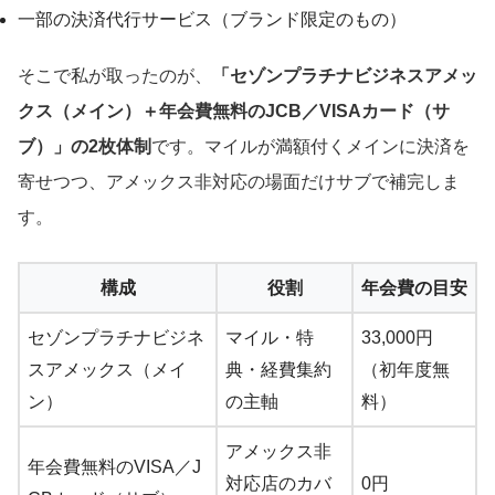
一部の決済代行サービス（ブランド限定のもの）
そこで私が取ったのが、
「セゾンプラチナビジネスアメッ
クス（メイン）＋年会費無料のJCB／VISAカード（サ
ブ）」の2枚体制
です。マイルが満額付くメインに決済を
寄せつつ、アメックス非対応の場面だけサブで補完しま
す。
構成
役割
年会費の目安
セゾンプラチナビジネ
マイル・特
33,000円
スアメックス（メイ
典・経費集約
（初年度無
ン）
の主軸
料）
アメックス非
年会費無料のVISA／J
対応店のカバ
0円