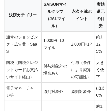
SAISONマイ
実効
ルクラブ
永久不滅ポ
還元
決済カテゴリー
（JALマイ
イント
の目
ル）
安
通常のショッピン
約1.
1,000円=10
グ・広告費・Saa
2,000円=1P
12
マイル
S
5%
国税（国税クレジ
付与（条件
大き
付与対象外の
ットカードお支払
により減算
く低
場合あり
いサイト経由）
の可能性）
下
電子マネーチャー
ほぼ
原則対象外
原則対象外
ジ等
0%
約1.