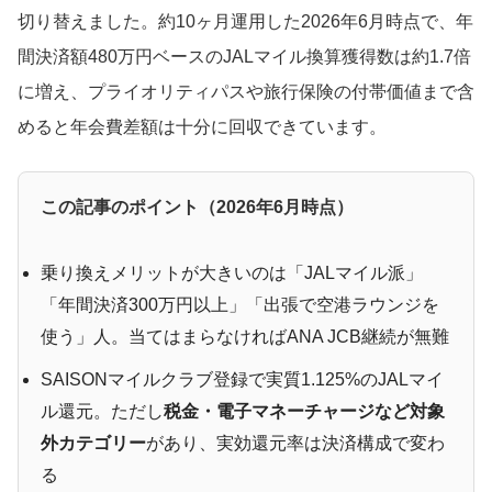
切り替えました。約10ヶ月運用した2026年6月時点で、年
間決済額480万円ベースのJALマイル換算獲得数は約1.7倍
に増え、プライオリティパスや旅行保険の付帯価値まで含
めると年会費差額は十分に回収できています。
この記事のポイント（2026年6月時点）
乗り換えメリットが大きいのは「JALマイル派」
「年間決済300万円以上」「出張で空港ラウンジを
使う」人。当てはまらなければANA JCB継続が無難
SAISONマイルクラブ登録で実質1.125%のJALマイ
ル還元。ただし
税金・電子マネーチャージなど対象
外カテゴリー
があり、実効還元率は決済構成で変わ
る