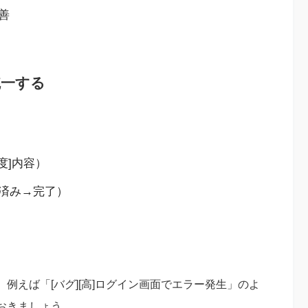
善
統一する
度]内容）
済み→完了）
例えば「[バグ][高]ログイン画面でエラー発生」のよ
おきましょう。