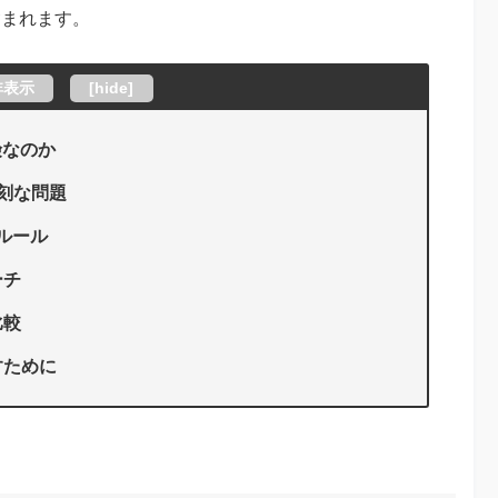
含まれます。
非表示
[
hide
]
険なのか
刻な問題
のルール
ーチ
比較
すために