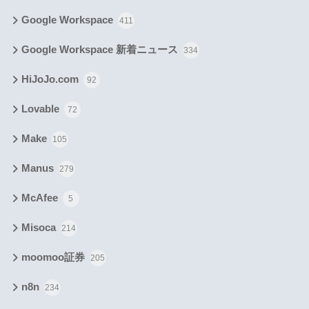
Google Workspace
411
Google Workspace 新着ニュース
334
HiJoJo.com
92
Lovable
72
Make
105
Manus
279
McAfee
5
Misoca
214
moomoo証券
205
n8n
234