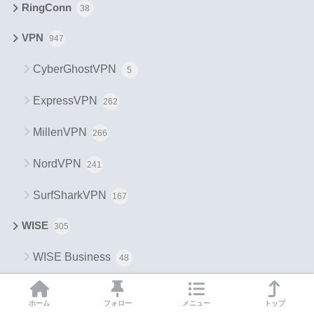
RingConn
38
VPN
947
CyberGhostVPN
5
ExpressVPN
262
MillenVPN
266
NordVPN
241
SurfSharkVPN
167
WISE
305
WISE Business
48
WISE個人口座
255
ホーム
フォロー
メニュー
トップ