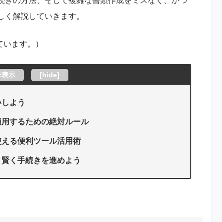
続きの方法、そして複雑な書類作成をミスなく、かつ
しく解説していきます。
ています。）
非表示
[
hide
]
いしよう
適用するための絶対ルール
使える便利ツール活用術
、賢く手続きを進めよう