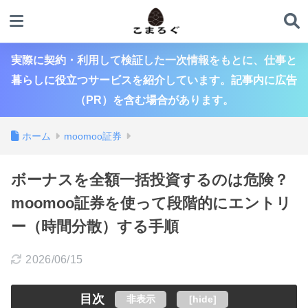
実際に契約・利用して検証した一次情報をもとに、仕事と
暮らしに役立つサービスを紹介しています。記事内に広告
（PR）を含む場合があります。
ホーム
moomoo証券
ボーナスを全額一括投資するのは危険？
moomoo証券を使って段階的にエントリ
ー（時間分散）する手順
2026/06/15
目次
非表示
[
hide
]