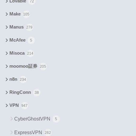
Lovable
72
Make
105
Manus
279
McAfee
5
Misoca
214
moomoo証券
205
n8n
234
RingConn
38
VPN
947
CyberGhostVPN
5
ExpressVPN
262