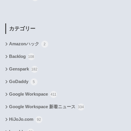
カテゴリー
Amazonハック
2
Backlog
108
Genspark
182
GoDaddy
5
Google Workspace
411
Google Workspace 新着ニュース
334
HiJoJo.com
92