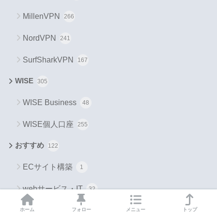
MillenVPN
266
NordVPN
241
SurfSharkVPN
167
WISE
305
WISE Business
48
WISE個人口座
255
おすすめ
122
ECサイト構築
1
webサービス・IT
32
fliki
ホーム
フォロー
メニュー
トップ
1