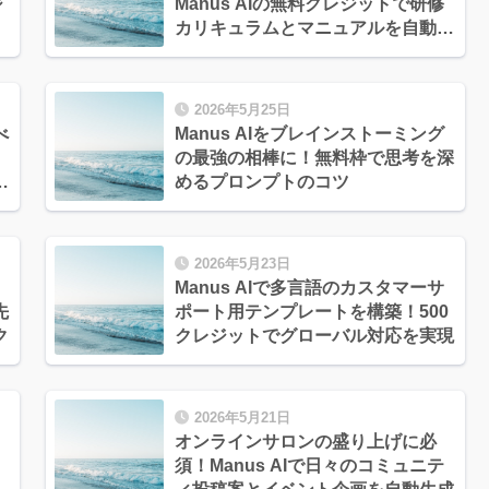
ジ
Manus AIの無料クレジットで研修
カリキュラムとマニュアルを自動生
成
2026年5月25日
べ
Manus AIをブレインストーミング
の最強の相棒に！無料枠で思考を深
配
めるプロンプトのコツ
2026年5月23日
Manus AIで多言語のカスタマーサ
先
ポート用テンプレートを構築！500
ク
クレジットでグローバル対応を実現
2026年5月21日
オンラインサロンの盛り上げに必
須！Manus AIで日々のコミュニテ