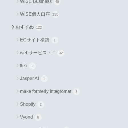
WISE Business
48
WISE個人口座
255
おすすめ
122
ECサイト構築
1
webサービス・IT
32
fliki
1
Jasper AI
1
make formerly Integromat
3
Shopify
2
Vyond
8