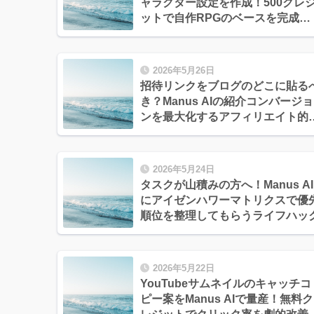
ャラクター設定を作成！500クレ
ットで自作RPGのベースを完成さ
せる
2026年5月26日
招待リンクをブログのどこに貼る
き？Manus AIの紹介コンバージョ
ンを最大化するアフィリエイト的
置術
2026年5月24日
タスクが山積みの方へ！Manus AI
にアイゼンハワーマトリクスで優
順位を整理してもらうライフハッ
2026年5月22日
YouTubeサムネイルのキャッチコ
ピー案をManus AIで量産！無料ク