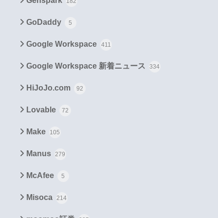
Genspark
182
GoDaddy
5
Google Workspace
411
Google Workspace 新着ニュース
334
HiJoJo.com
92
Lovable
72
Make
105
Manus
279
McAfee
5
Misoca
214