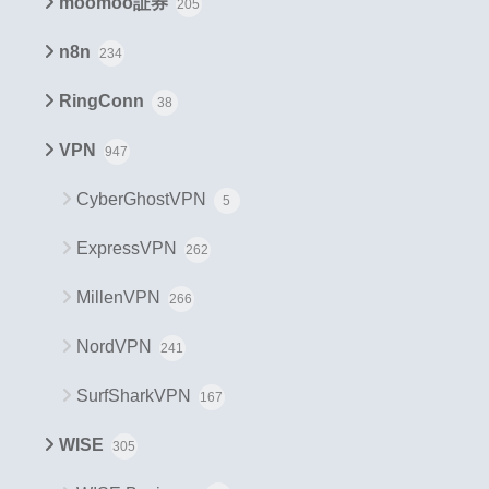
moomoo証券
205
n8n
234
RingConn
38
VPN
947
CyberGhostVPN
5
ExpressVPN
262
MillenVPN
266
NordVPN
241
SurfSharkVPN
167
WISE
305