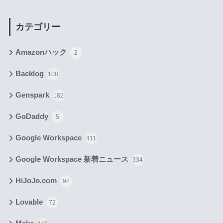
カテゴリー
Amazonハック
2
Backlog
108
Genspark
182
GoDaddy
5
Google Workspace
411
Google Workspace 新着ニュース
334
HiJoJo.com
92
Lovable
72