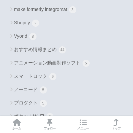
make formerly Integromat
3
Shopify
2
Vyond
8
おすすめ情報まとめ
44
アニメーション動画制作ソフト
5
スマートロック
9
ノーコード
5
プロダクト
5
ポケットWi-Fi
3
ホーム
フォロー
メニュー
トップ
入退室管理システム
4