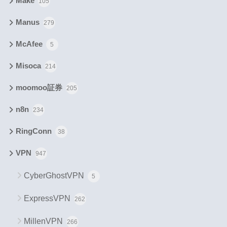
Make
105
Manus
279
McAfee
5
Misoca
214
moomoo証券
205
n8n
234
RingConn
38
VPN
947
CyberGhostVPN
5
ExpressVPN
262
MillenVPN
266