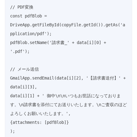
// PDF変換

const pdfBlob = 
DriveApp.getFileById(copyFile.getId()).getAs('a
pplication/pdf');

pdfBlob.setName('請求書_' + data[i][0] + 
'.pdf');

// メール送信

GmailApp.sendEmail(data[i][2], '【請求書送付】' + 
data[i][3],

data[i][1] + ' 御中\n\nいつもお世話になっておりま
す。\n請求書を添付にてお送りいたします。\nご査収のほど
よろしくお願いいたします。',

{attachments: [pdfBlob]}

);
