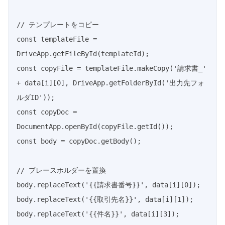
// テンプレートをコピー

const templateFile = 
DriveApp.getFileById(templateId);

const copyFile = templateFile.makeCopy('請求書_' 
+ data[i][0], DriveApp.getFolderById('出力先フォ
ルダID'));

const copyDoc = 
DocumentApp.openById(copyFile.getId());

const body = copyDoc.getBody();

// プレースホルダーを置換

body.replaceText('{{請求書番号}}', data[i][0]);

body.replaceText('{{取引先名}}', data[i][1]);

body.replaceText('{{件名}}', data[i][3]);
