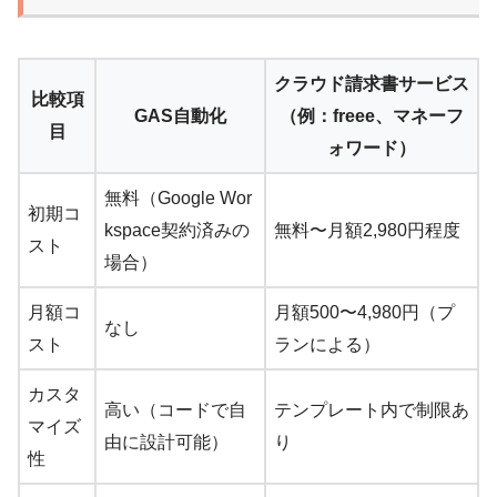
クラウド請求書サービス
比較項
GAS自動化
（例：freee、マネーフ
目
ォワード）
無料（Google Wor
初期コ
kspace契約済みの
無料〜月額2,980円程度
スト
場合）
月額コ
月額500〜4,980円（プ
なし
スト
ランによる）
カスタ
高い（コードで自
テンプレート内で制限あ
マイズ
由に設計可能）
り
性