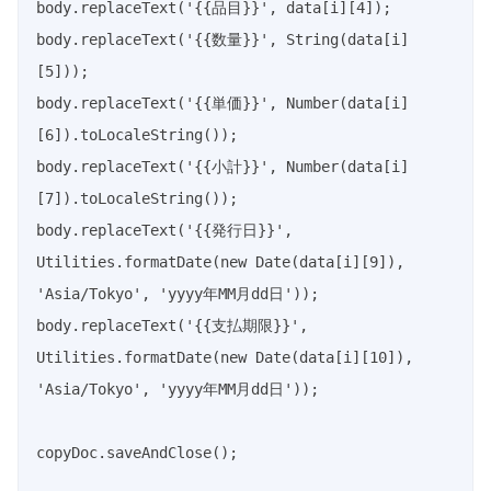
body.replaceText('{{品目}}', data[i][4]);

body.replaceText('{{数量}}', String(data[i]
[5]));

body.replaceText('{{単価}}', Number(data[i]
[6]).toLocaleString());

body.replaceText('{{小計}}', Number(data[i]
[7]).toLocaleString());

body.replaceText('{{発行日}}', 
Utilities.formatDate(new Date(data[i][9]), 
'Asia/Tokyo', 'yyyy年MM月dd日'));

body.replaceText('{{支払期限}}', 
Utilities.formatDate(new Date(data[i][10]), 
'Asia/Tokyo', 'yyyy年MM月dd日'));

copyDoc.saveAndClose();
