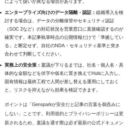
によって扱いが異なる場合があります。
エンタープライズ向けのデータ隔離・認証：
組織導入を検
討する場合は、データの分離保管やセキュリティ認証
（SOC 2など）の対応状況を営業窓口に直接確認するのが
確実です。本記事執筆時点の公開情報だけで「準拠してい
る」と断定せず、自社のNDA・セキュリティ基準と突き
合わせて判断してください。
実務上の安全策：
稟議が下りるまでは、社名・個人名・具
体的な金額などを伏字や仮名に置き換えてHubに入力し、
固有情報は最終工程で人間が差し替える運用にしておく
と、リスクを抑えながら効果を検証できます。
ポイントは「Gensparkが安全だと記事の言葉を鵜呑みに
しない」ことです。利用規約とプライバシーポリシーは更
新されるため、稟議を通す際は必ず最新の公式ドキュメン