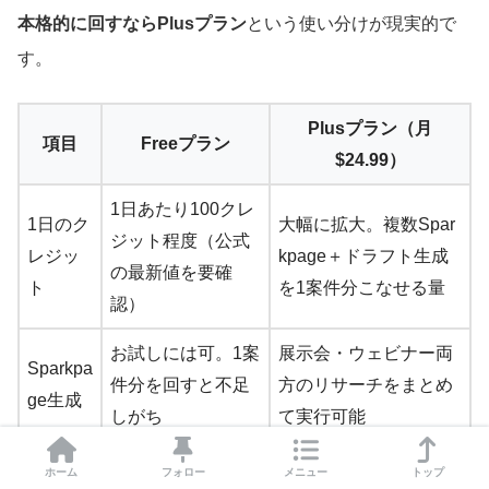
本格的に回すならPlusプラン
という使い分けが現実的で
す。
Plusプラン（月
項目
Freeプラン
$24.99）
1日あたり100クレ
1日のク
大幅に拡大。複数Spar
ジット程度（公式
レジッ
kpage＋ドラフト生成
の最新値を要確
ト
を1案件分こなせる量
認）
お試しには可。1案
展示会・ウェビナー両
Sparkpa
件分を回すと不足
方のリサーチをまとめ
ge生成
しがち
て実行可能
Hub
ホーム
フォロー
メニュー
トップ