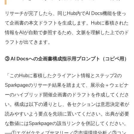
リサーチが完了したら、同じHub内でAI Docs機能を使っ
て企画書の本文ドラフトを生成します。Hubに蓄積された
情報をAIが自動で参照するため、文脈を理解した上でのド
ラフトが出てきます。
③ AI Docsへの企画書構成指示用プロンプト（コピペ用）
「このHubに蓄積したクライアント情報とステップ2の
Sparkpageのリサーチ結果を踏まえて、展示会＋ウェビナ
ーのハイブリッド開催企画書のドラフトを作成してくださ
い。構成は以下の通りとし、各セクションは意思決定者が
読みやすいよう要点を先頭に置いてください。出典が必要
な数値にはSparkpageの該当リンクを併記してください。
──①エグゼクティブサマリー／②市場環境分析／③コン