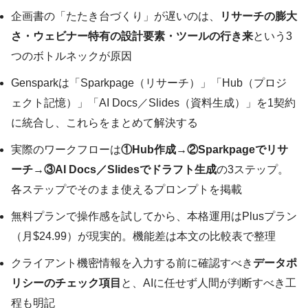
企画書の「たたき台づくり」が遅いのは、
リサーチの膨大
さ・ウェビナー特有の設計要素・ツールの行き来
という3
つのボトルネックが原因
Gensparkは「Sparkpage（リサーチ）」「Hub（プロジ
ェクト記憶）」「AI Docs／Slides（資料生成）」を1契約
に統合し、これらをまとめて解決する
実際のワークフローは
①Hub作成→②Sparkpageでリサ
ーチ→③AI Docs／Slidesでドラフト生成
の3ステップ。
各ステップでそのまま使えるプロンプトを掲載
無料プランで操作感を試してから、本格運用はPlusプラン
（月$24.99）が現実的。機能差は本文の比較表で整理
クライアント機密情報を入力する前に確認すべき
データポ
リシーのチェック項目
と、AIに任せず人間が判断すべき工
程も明記