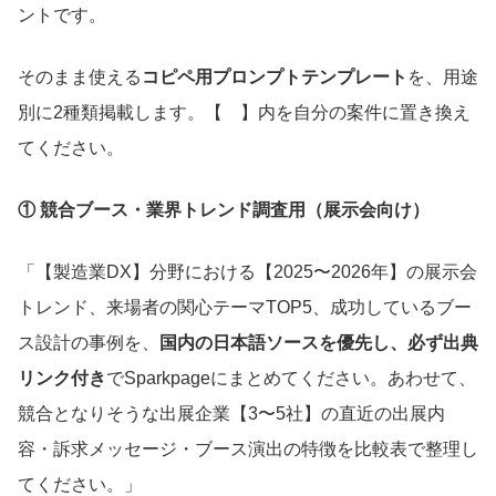
ントです。
そのまま使える
コピペ用プロンプトテンプレート
を、用途
別に2種類掲載します。【 】内を自分の案件に置き換え
てください。
① 競合ブース・業界トレンド調査用（展示会向け）
「【製造業DX】分野における【2025〜2026年】の展示会
トレンド、来場者の関心テーマTOP5、成功しているブー
ス設計の事例を、
国内の日本語ソースを優先し、必ず出典
リンク付き
でSparkpageにまとめてください。あわせて、
競合となりそうな出展企業【3〜5社】の直近の出展内
容・訴求メッセージ・ブース演出の特徴を比較表で整理し
てください。」