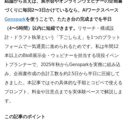
結論から言えば、展示会やオンラインウェビナーの企画書
づくりに毎回2〜3日かけているなら、AIワークスペース
Genspark
を使うことで、たたき台の完成までを半日
（4〜5時間）以内に短縮できます。
リサーチ・構成設
計・ドラフト執筆という「下ごしらえ」を1つのプラット
フォームで一気通貫に進められるためです。私は年間12
本以上のBtoB展示会・ウェビナーを担当する現役イベン
トプランナーで、2025年秋からGensparkを実務に組み込
み、企画書作成の合計工数を約2.5日から半日に圧縮して
きました。本記事ではその具体的な手順とコピペで使える
プロンプト、料金や注意点までを実体験ベースで解説しま
す。
この記事のポイント