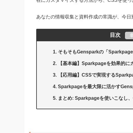
在にカスタマイズする方法から、CSSを使っ
あなたの情報収集と資料作成の常識が、今日
目次
そもそもGensparkの「Sparkp
【基本編】Sparkpageを効果的
【応用編】CSSで実現するSpark
Sparkpageを最大限に活かすGenspar
まとめ: Sparkpageを使いこ