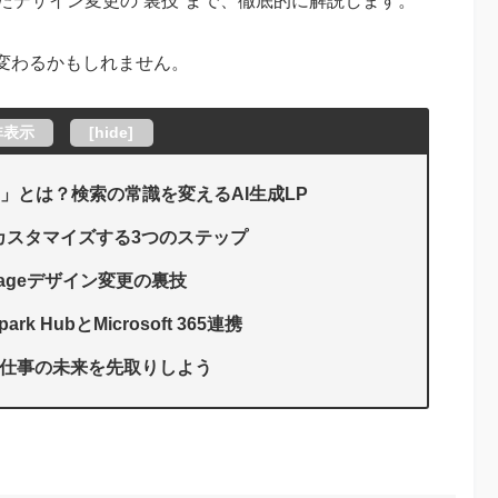
たデザイン変更の“裏技”まで、徹底的に解説します。
変わるかもしれません。
非表示
[
hide
]
age」とは？検索の常識を変えるAI生成LP
にカスタマイズする3つのステップ
pageデザイン変更の裏技
k HubとMicrosoft 365連携
なし、仕事の未来を先取りしよう