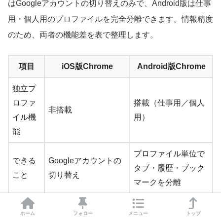
はGoogleアカウントの切り替えのみで、Android版は仕事
用・個人用のプロファイルを完全分離できます。情報精度
のため、両者の機能差を表で整理します。
項目
iOS版Chrome
Android版Chrome
独立プ
ロファ
搭載（仕事用／個人
非搭載
イル機
用）
能
プロファイル単位で
できる
Googleアカウントの
タブ・履歴・ブック
こと
切り替え
マークを分離
データ
アカウント単位（同
プロファイル単位で
ホーム
フォロー
メニュー
トップ
分離レ
一アプリ内で共有さ