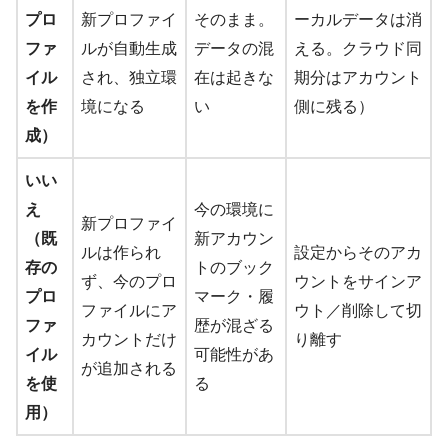
プロ
新プロファイ
そのまま。
ーカルデータは消
ファ
ルが自動生成
データの混
える。クラウド同
イル
され、独立環
在は起きな
期分はアカウント
を作
境になる
い
側に残る）
成）
いい
え
今の環境に
新プロファイ
（既
新アカウン
ルは作られ
設定からそのアカ
存の
トのブック
ず、今のプロ
ウントをサインア
プロ
マーク・履
ファイルにア
ウト／削除して切
ファ
歴が混ざる
カウントだけ
り離す
イル
可能性があ
が追加される
を使
る
用）