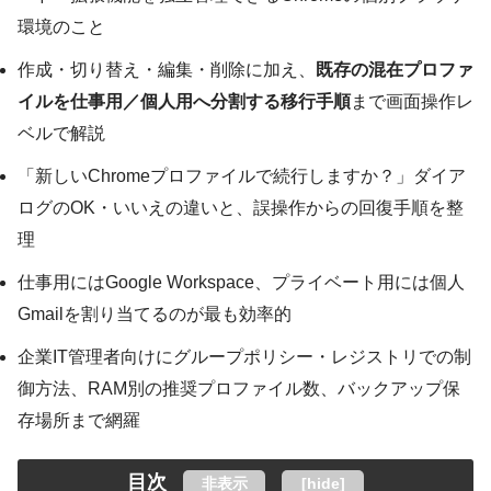
環境のこと
作成・切り替え・編集・削除に加え、
既存の混在プロファ
イルを仕事用／個人用へ分割する移行手順
まで画面操作レ
ベルで解説
「新しいChromeプロファイルで続行しますか？」ダイア
ログのOK・いいえの違いと、誤操作からの回復手順を整
理
仕事用にはGoogle Workspace、プライベート用には個人
Gmailを割り当てるのが最も効率的
企業IT管理者向けにグループポリシー・レジストリでの制
御方法、RAM別の推奨プロファイル数、バックアップ保
存場所まで網羅
目次
非表示
[
hide
]