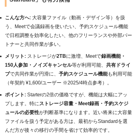
こんな方へ:
大容量ファイル（動画・デザイン等）を扱
う、Meetで会議録画を使いたい、予約スケジュール機能
で日程調整を効率化したい、他のフリーランスや外部パー
トナーと共同作業が多い。
メリット:
ストレージが
2TB
に激増、Meetで
録画機能・
150人参加・ノイズキャンセル
等が利用可能、
共有ドライ
ブ
で共同作業が円滑に、
予約スケジュール機能
も利用可能
（年契約 ¥1,600/ユーザー ※2025/4時点参考）。
ポイント:
Starterの2倍の価格ですが、機能は大幅にアッ
プします。特に
ストレージ容量・Meet録画・予約スケジ
ュールの必要性
が判断基準になります。近い将来に大容量
ファイルを扱う予定がある方は、最初からStandardを選
んだ方が後々の移行の手間を省けて効率的です。