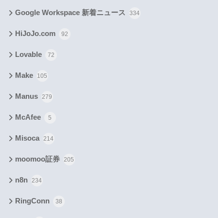
Google Workspace 新着ニュース
334
HiJoJo.com
92
Lovable
72
Make
105
Manus
279
McAfee
5
Misoca
214
moomoo証券
205
n8n
234
RingConn
38