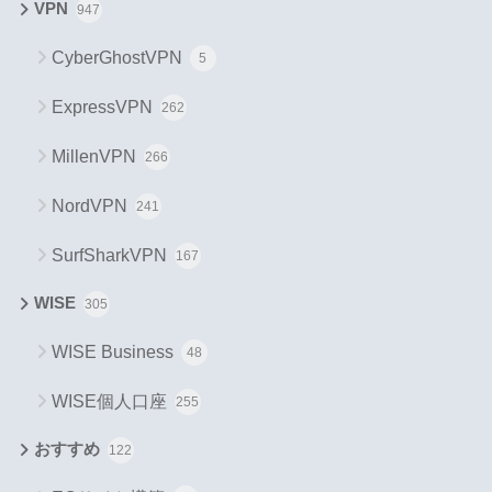
VPN
947
CyberGhostVPN
5
ExpressVPN
262
MillenVPN
266
NordVPN
241
SurfSharkVPN
167
WISE
305
WISE Business
48
WISE個人口座
255
おすすめ
122