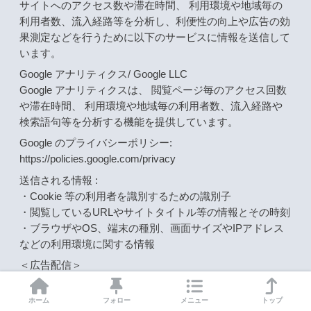
サイトへのアクセス数や滞在時間、 利用環境や地域毎の
利用者数、流入経路等を分析し、利便性の向上や広告の効
果測定などを行うために以下のサービスに情報を送信して
います。
Google アナリティクス/ Google LLC
Google アナリティクスは、 閲覧ページ毎のアクセス回数
や滞在時間、 利用環境や地域毎の利用者数、流入経路や
検索語句等を分析する機能を提供しています。
Google のプライバシーポリシー:
https://policies.google.com/privacy
送信される情報 :
・Cookie 等の利用者を識別するための識別子
・閲覧しているURLやサイトタイトル等の情報とその時刻
・ブラウザやOS、端末の種別、画面サイズやIPアドレス
などの利用環境に関する情報
＜広告配信＞
サイト訪問者の行動や属性に基づいた広告を本サイトで配
信し、 広告の効果を測定するために以下のサービスにパ
ホーム
フォロー
メニュー
トップ