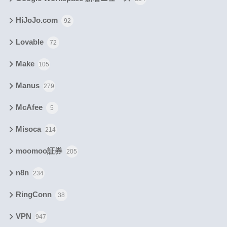
HiJoJo.com
92
Lovable
72
Make
105
Manus
279
McAfee
5
Misoca
214
moomoo証券
205
n8n
234
RingConn
38
VPN
947