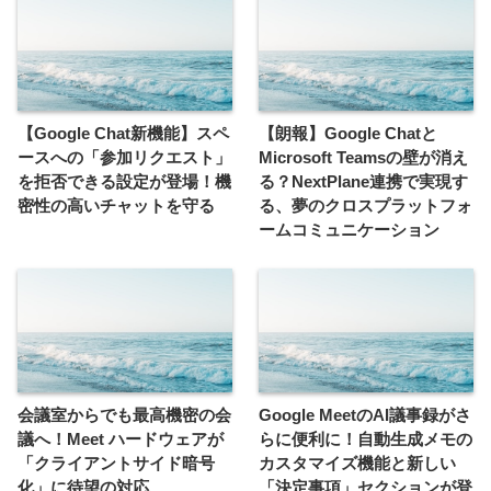
【Google Chat新機能】スペ
【朗報】Google Chatと
ースへの「参加リクエスト」
Microsoft Teamsの壁が消え
を拒否できる設定が登場！機
る？NextPlane連携で実現す
密性の高いチャットを守る
る、夢のクロスプラットフォ
ームコミュニケーション
会議室からでも最高機密の会
Google MeetのAI議事録がさ
議へ！Meet ハードウェアが
らに便利に！自動生成メモの
「クライアントサイド暗号
カスタマイズ機能と新しい
化」に待望の対応
「決定事項」セクションが登