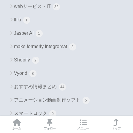
webサービス・IT
32
fliki
1
Jasper AI
1
make formerly Integromat
3
Shopify
2
Vyond
8
おすすめ情報まとめ
44
アニメーション動画制作ソフト
5
スマートロック
9
ノーコード
5
ホーム
フォロー
メニュー
トップ