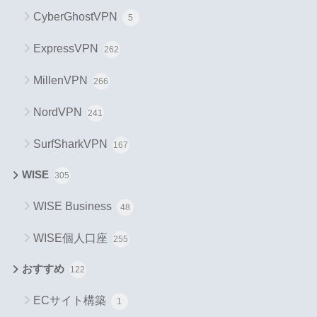
CyberGhostVPN
5
ExpressVPN
262
MillenVPN
266
NordVPN
241
SurfSharkVPN
167
WISE
305
WISE Business
48
WISE個人口座
255
おすすめ
122
ECサイト構築
1