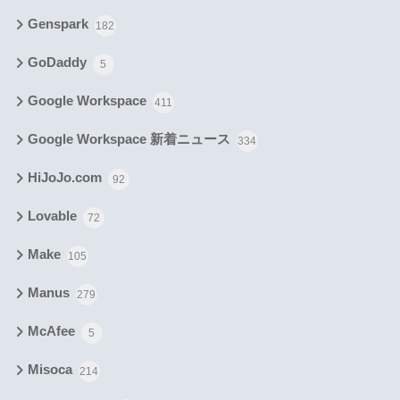
Genspark
182
GoDaddy
5
Google Workspace
411
Google Workspace 新着ニュース
334
HiJoJo.com
92
Lovable
72
Make
105
Manus
279
McAfee
5
Misoca
214