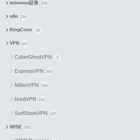
moomoo証券
205
n8n
234
RingConn
38
VPN
947
CyberGhostVPN
5
ExpressVPN
262
MillenVPN
266
NordVPN
241
SurfSharkVPN
167
WISE
305