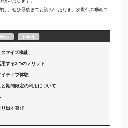
解説いたします。
方は、ぜひ最後までお読みいただき、次世代の動画コ
非表示
[
hide
]
カスタマイズ機能」
活用する3つのメリット
エイティブ体験
セスと期間限定の利用について
ル
創り出す喜び