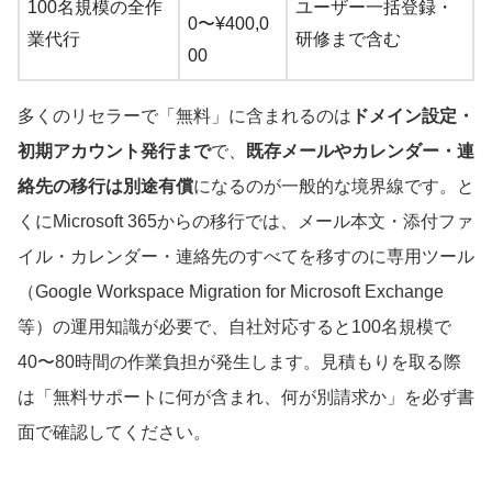
100名規模の全作
ユーザー一括登録・
0〜¥400,0
業代行
研修まで含む
00
多くのリセラーで「無料」に含まれるのは
ドメイン設定・
初期アカウント発行まで
で、
既存メールやカレンダー・連
絡先の移行は別途有償
になるのが一般的な境界線です。と
くにMicrosoft 365からの移行では、メール本文・添付ファ
イル・カレンダー・連絡先のすべてを移すのに専用ツール
（Google Workspace Migration for Microsoft Exchange
等）の運用知識が必要で、自社対応すると100名規模で
40〜80時間の作業負担が発生します。見積もりを取る際
は「無料サポートに何が含まれ、何が別請求か」を必ず書
面で確認してください。