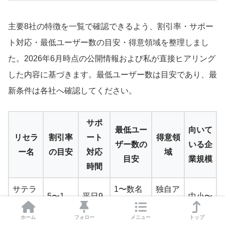
主要8社の特徴を一覧で確認できるよう、割引率・サポー
ト対応・最低ユーザー数の目安・得意領域を整理しまし
た。2026年6月時点の公開情報および私が直接ヒアリング
した内容に基づきます。最低ユーザー数は目安であり、最
新条件は各社へ確認してください。
サポ
最低ユー
向いて
リセラ
割引率
ート
得意領
ザー数の
いる企
ー名
の目安
対応
域
目安
業規模
時間
サテラ
1〜数名
独自ア
5〜1
平日9-
中小〜
イトオ
から相談
ドオン
0%
18時
大企業
フィス
可
提供
ホーム
フォロー
メニュー
トップ