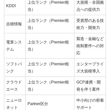
上位ランク（Premier相
大規模・全国拠
KDDI
当）
点への提供力
上位ランク（Premier相
受賞歴のある技
吉積情報
当）
術力・開発力
製造・金融など
電算シス
上位ランク（Premier相
統制要件への対
テム
当）
応
ソフトバ
上位ランク（Premier相
エンタープライ
ンク
当）
ズ大規模導入
クラウド
上位ランク（Premier相
GCP連携・開
エース
当）
発を伴う案件
ニューロ
中小向けの密着
Partner区分
ネット
サポート