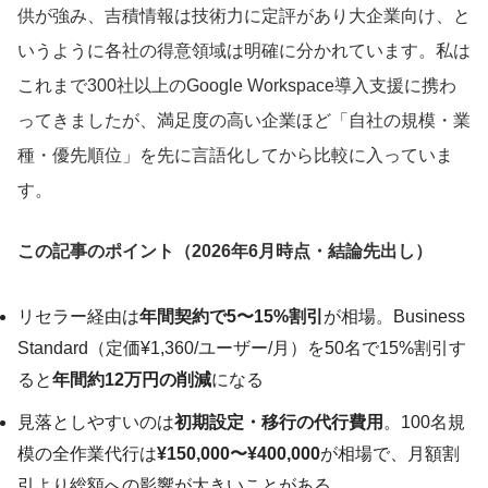
供が強み、吉積情報は技術力に定評があり大企業向け、と
いうように各社の得意領域は明確に分かれています。私は
これまで300社以上のGoogle Workspace導入支援に携わ
ってきましたが、満足度の高い企業ほど「自社の規模・業
種・優先順位」を先に言語化してから比較に入っていま
す。
この記事のポイント（2026年6月時点・結論先出し）
リセラー経由は
年間契約で5〜15%割引
が相場。Business
Standard（定価¥1,360/ユーザー/月）を50名で15%割引す
ると
年間約12万円の削減
になる
見落としやすいのは
初期設定・移行の代行費用
。100名規
模の全作業代行は
¥150,000〜¥400,000
が相場で、月額割
引より総額への影響が大きいことがある