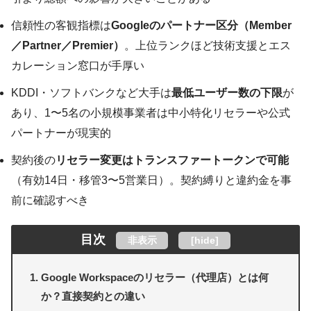
信頼性の客観指標は
Googleのパートナー区分（Member
／Partner／Premier）
。上位ランクほど技術支援とエス
カレーション窓口が手厚い
KDDI・ソフトバンクなど大手は
最低ユーザー数の下限
が
あり、1〜5名の小規模事業者は中小特化リセラーや公式
パートナーが現実的
契約後の
リセラー変更はトランスファートークンで可能
（有効14日・移管3〜5営業日）。契約縛りと違約金を事
前に確認すべき
目次
非表示
[
hide
]
Google Workspaceのリセラー（代理店）とは何
か？直接契約との違い