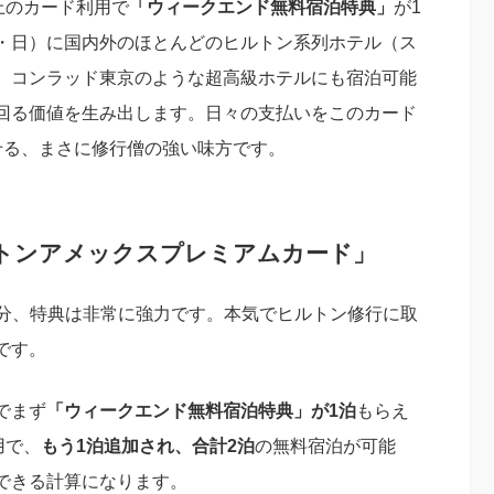
上のカード利用で
「ウィークエンド無料宿泊特典」
が1
・日）に国内外のほとんどのヒルトン系列ホテル（ス
。コンラッド東京のような超高級ホテルにも宿泊可能
回る価値を生み出します。日々の支払いをこのカード
せる、まさに修行僧の強い味方です。
トンアメックスプレミアムカード」
分、特典は非常に強力です。本気でヒルトン修行に取
です。
でまず
「ウィークエンド無料宿泊特典」が1泊
もらえ
用で、
もう1泊追加され、合計2泊
の無料宿泊が可能
できる計算になります。