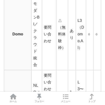
モ
ダ
ンB
△
L3
I／
要問
（無
（D
ク
あ
Domo
い合
料体
om
○
○
ラ
り
わせ
験
o.A
ウ
枠）
I）
ド
統
合
要問
い合
L
NL
わせ
3〜
Q／
1
（年
L4
ThoughtSpot
AI
△
4
◎
△
ホーム
フォロー
メニュー
トップ
額目
（S