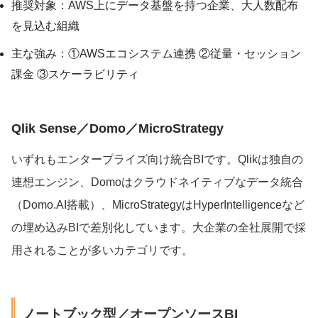
推奨対象：AWS上にデータ基盤を持つ企業、大人数配布
を見込む組織
主な強み：①AWSエコシステム連携 ②従量・セッション
課金 ③スケーラビリティ
Qlik Sense／Domo／MicroStrategy
いずれもエンタープライズ向け統合BIです。Qlikは独自の
連想エンジン、Domoはクラウドネイティブなデータ統合
（Domo.AI搭載）、MicroStrategyはHyperIntelligenceなど
の埋め込みBIで差別化しています。大企業の全社展開で採
用されることが多いカテゴリです。
ノートブック型／オープンソースBI