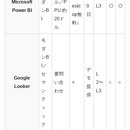
Microsoft
ダ
ル／P
eskt
0
L3
◎
◎
Power BI
ンB
PU 約
op無
日
I
20ド
料）
ル
モ
ダ
ンB
I／
デ
セ
要問
L
Google
モ
マ
い合
×
2〜
○
○
Looker
提
ン
わせ
L3
供
テ
ィ
ッ
ク