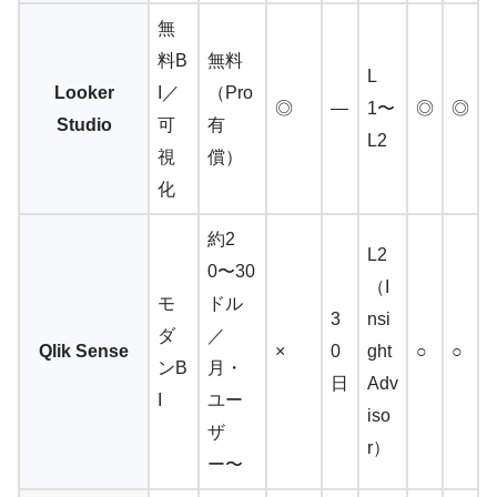
無
料B
無料
L
Looker
I／
（Pro
◎
—
1〜
◎
◎
Studio
可
有
L2
視
償）
化
約2
L2
0〜30
（I
モ
ドル
3
nsi
ダ
／
Qlik Sense
×
0
ght
○
○
ンB
月・
日
Adv
I
ユー
iso
ザ
r）
ー〜