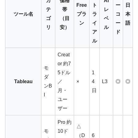
カ
価格
AI
Free
ト
ー
日
テ
帯
レ
ツール名
プラ
ラ
コ
本
ゴ
（目
ベ
ン
イ
ー
語
リ
安）
ル
ア
ド
ル
Creat
or 約7
モ
5ドル
1
ダ
Tableau
／
×
4
L3
◎
◎
ンB
月・
日
I
ユー
ザー
Pro 約
△
モ
10ド
（D
6