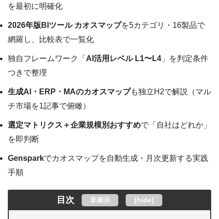
を最初に明確化
2026年版BIツール カオスマップ
を5カテゴリ・16製品で
網羅し、比較表で一覧化
独自フレームワーク「
AI活用レベル L1〜L4
」を判定条件
つきで整理
生成AI・ERP・MAのカオスマップ
も独立H2で解説（マル
チ市場を1記事で俯瞰）
選定マトリクス＋企業規模別おすすめ
で「自社はどれか」
を即判断
Genspark
でカオスマップを自動生成・月次更新する実践
手順
目次
非表示
[
hide
]