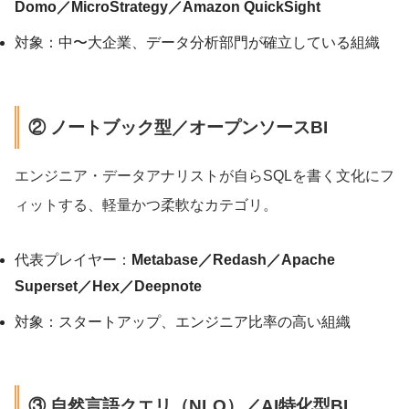
Domo／MicroStrategy／Amazon QuickSight
対象：中〜大企業、データ分析部門が確立している組織
② ノートブック型／オープンソースBI
エンジニア・データアナリストが自らSQLを書く文化にフ
ィットする、軽量かつ柔軟なカテゴリ。
代表プレイヤー：
Metabase／Redash／Apache
Superset／Hex／Deepnote
対象：スタートアップ、エンジニア比率の高い組織
③ 自然言語クエリ（NLQ）／AI特化型BI