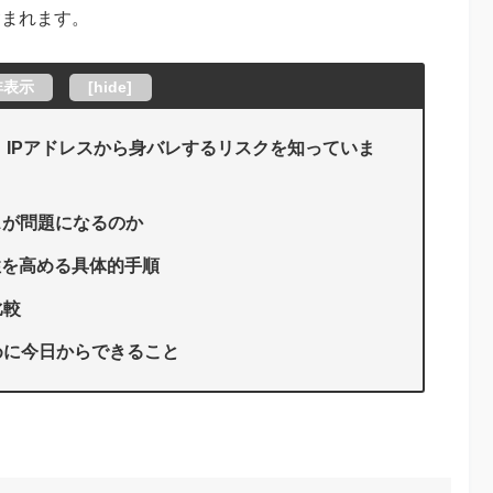
含まれます。
非表示
[
hide
]
垢、IPアドレスから身バレするリスクを知っていま
スが問題になるのか
名性を高める具体的手順
比較
めに今日からできること