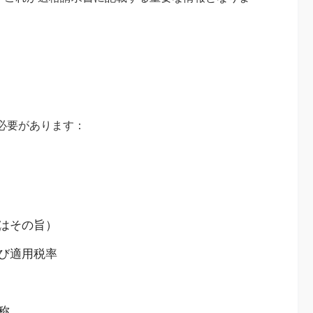
必要があります：
はその旨）
び適用税率
称