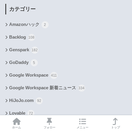
カテゴリー
Amazonハック
2
Backlog
108
Genspark
182
GoDaddy
5
Google Workspace
411
Google Workspace 新着ニュース
334
HiJoJo.com
92
Lovable
72
Make
105
ホーム
フォロー
メニュー
トップ