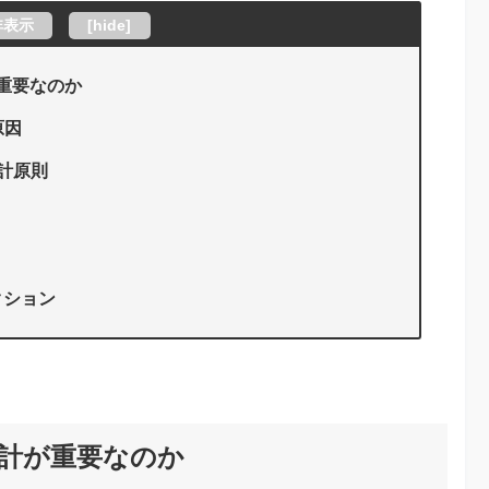
非表示
[
hide
]
が重要なのか
原因
計原則
クション
設計が重要なのか