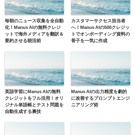
毎朝のニュース収集を全自動
カスタマーサクセス担当者
化！Manus AIの無料クレジ
へ！Manus AIの500クレジッ
ットで海外メディアを翻訳＆
トでオンボーディング資料の
要約させる朝活術
骨子を一気に作成
英語学習にManus AIの無料
Manus AIの出力精度を劇的
クレジットをフル活用！オリ
に改善するプロンプトエンジ
ジナル単語帳とテスト問題を
ニアリング術
自動生成する裏技