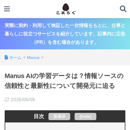
実際に契約・利用して検証した一次情報をもとに、仕事と
暮らしに役立つサービスを紹介しています。記事内に広告
（PR）を含む場合があります。
ホーム
Manus
Manus AIの学習データは？情報ソースの
信頼性と最新性について開発元に迫る
2026/06/09
目次
非表示
[
hide
]