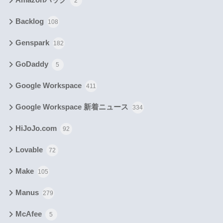
2
Backlog
108
Genspark
182
GoDaddy
5
Google Workspace
411
Google Workspace 新着ニュース
334
HiJoJo.com
92
Lovable
72
Make
105
Manus
279
McAfee
5