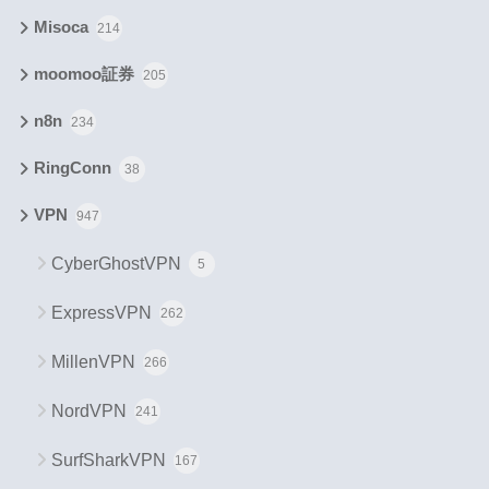
Misoca
214
moomoo証券
205
n8n
234
RingConn
38
VPN
947
CyberGhostVPN
5
ExpressVPN
262
MillenVPN
266
NordVPN
241
SurfSharkVPN
167