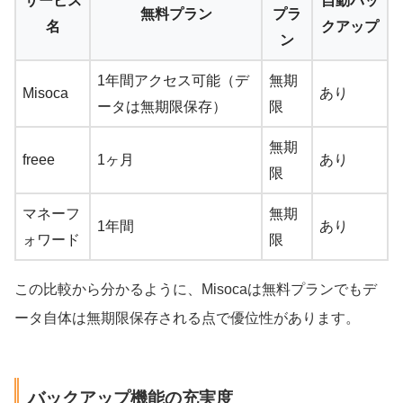
サービス
自動バッ
無料プラン
プラ
名
クアップ
ン
1年間アクセス可能（デ
無期
Misoca
あり
ータは無期限保存）
限
無期
freee
1ヶ月
あり
限
マネーフ
無期
1年間
あり
ォワード
限
この比較から分かるように、Misocaは無料プランでもデ
ータ自体は無期限保存される点で優位性があります。
バックアップ機能の充実度