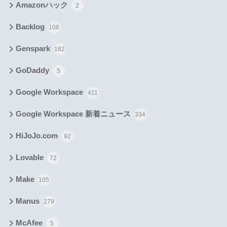
Amazonハック
2
Backlog
108
Genspark
182
GoDaddy
5
Google Workspace
411
Google Workspace 新着ニュース
334
HiJoJo.com
92
Lovable
72
Make
105
Manus
279
McAfee
5