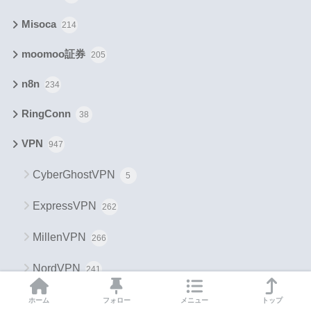
Misoca
214
moomoo証券
205
n8n
234
RingConn
38
VPN
947
CyberGhostVPN
5
ExpressVPN
262
MillenVPN
266
NordVPN
241
SurfSharkVPN
167
ホーム
フォロー
メニュー
トップ