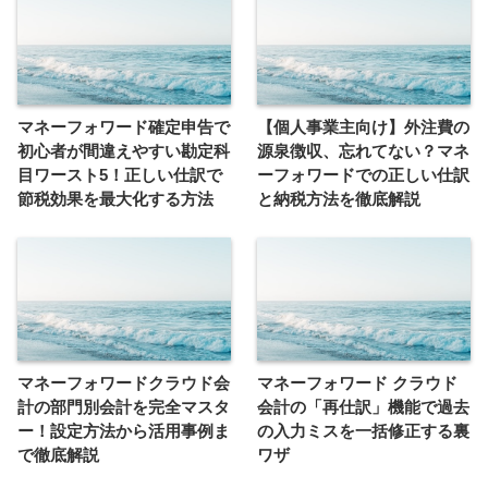
マネーフォワード確定申告で
【個人事業主向け】外注費の
初心者が間違えやすい勘定科
源泉徴収、忘れてない？マネ
目ワースト5！正しい仕訳で
ーフォワードでの正しい仕訳
節税効果を最大化する方法
と納税方法を徹底解説
マネーフォワードクラウド会
マネーフォワード クラウド
計の部門別会計を完全マスタ
会計の「再仕訳」機能で過去
ー！設定方法から活用事例ま
の入力ミスを一括修正する裏
で徹底解説
ワザ