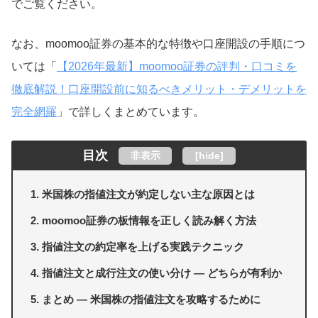
でご覧ください。
なお、moomoo証券の基本的な特徴や口座開設の手順につ
いては「
【2026年最新】moomoo証券の評判・口コミを
徹底解説！口座開設前に知るべきメリット・デメリットを
完全網羅
」で詳しくまとめています。
目次
非表示
[
hide
]
米国株の指値注文が約定しない主な原因とは
moomoo証券の板情報を正しく読み解く方法
指値注文の約定率を上げる実践テクニック
指値注文と成行注文の使い分け ― どちらが有利か
まとめ ― 米国株の指値注文を攻略するために