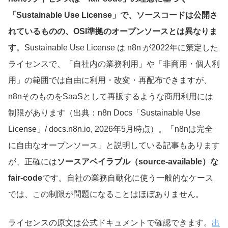
「Sustainable Use License」で、ソースコードは公開さ
れているものの、OSI準拠のオープンソースとは異なりま
す
。Sustainable Use License は n8n が2022年に策定した
ライセンスで、「自社内の業務利用」や「非商用・個人利
用」の範囲では自由に利用・改変・再配布できますが、
n8nそのものをSaaSとして再販するような商用利用には
制限があります（出典：n8n Docs「Sustainable Use
License」/ docs.n8n.io, 2026年5月時点）。「n8nは完全
に自由なオープンソース」と説明している記事もあります
が、正確には
ソースアベイラブル（source-available）な
fair-code
です。自社の業務自動化に使う一般的なケース
では、この制限が問題になることはほぼありません。
ライセンスの原文は公式ドキュメントで確認できます。
出