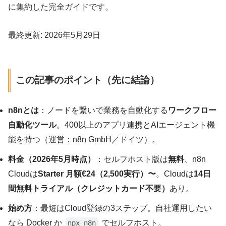
に集約した完全ガイドです。
最終更新:
2026年5月29日
この記事のポイント（先に結論）
n8nとは
：ノードを繋いで業務を自動化する
ワークフロー
自動化ツール
。400以上のアプリ連携とAIエージェント機
能を持つ（運営：n8n GmbH／ドイツ）。
料金（2026年5月時点）
：セルフホスト版は
無料
、n8n
Cloudは
Starter 月額€24（2,500実行）〜
。Cloudは
14日
間無料トライアル（クレジットカード不要）
あり。
始め方
：最短はCloud登録の3ステップ。自社運用したい
なら Docker か
でセルフホスト。
npx n8n