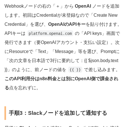
Webhookノードの右の「＋」から
OpenAI
ノードを追加
します。初回はCredentialが未登録なので「Create New
Credential」を選び、
OpenAIのAPIキー
を貼り付けます。
APIキーは
の「API keys」画面で
platform.openai.com
発行できます（要OpenAIアカウント・支払い設定）。次
にResourceで「Text」「Message」等を選び、Promptに
「次の文章を日本語で3行に要約して：{{ $json.body.text
}}」のように、前ノードの値を
で差し込みます。
{{ }}
このAPI利用分はn8n料金とは別にOpenAI側で課金され
る
点を忘れずに。
手順3：Slackノードを追加して通知する