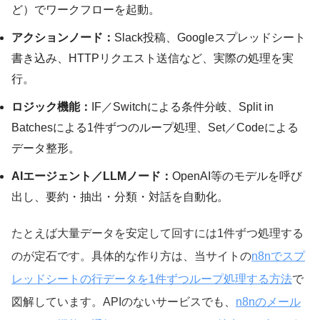
ど）でワークフローを起動。
アクションノード：
Slack投稿、Googleスプレッドシート
書き込み、HTTPリクエスト送信など、実際の処理を実
行。
ロジック機能：
IF／Switchによる条件分岐、Split in
Batchesによる1件ずつのループ処理、Set／Codeによる
データ整形。
AIエージェント／LLMノード：
OpenAI等のモデルを呼び
出し、要約・抽出・分類・対話を自動化。
たとえば大量データを安定して回すには1件ずつ処理する
のが定石です。具体的な作り方は、当サイトの
n8nでスプ
レッドシートの行データを1件ずつループ処理する方法
で
図解しています。APIのないサービスでも、
n8nのメール