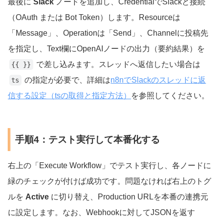
最後に
Slack
ノードを追加し、CredentialでSlackと接続
（OAuth または Bot Token）します。Resourceは
「Message」、Operationは「Send」、Channelに投稿先
を指定し、Text欄にOpenAIノードの出力（要約結果）を
で差し込みます。スレッドへ返信したい場合は
{{ }}
の指定が必要で、詳細は
n8nでSlackのスレッドに返
ts
信する設定（tsの取得と指定方法）
を参照してください。
手順4：テスト実行して本番化する
右上の「Execute Workflow」でテスト実行し、各ノードに
緑のチェックが付けば成功です。問題なければ右上のトグ
ルを
Active
に切り替え、Production URLを本番の連携元
に設定します。なお、Webhookに対してJSONを返す