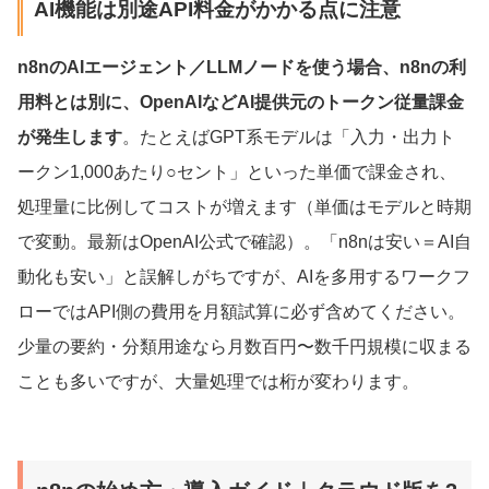
AI機能は別途API料金がかかる点に注意
n8nのAIエージェント／LLMノードを使う場合、n8nの利
用料とは別に、OpenAIなどAI提供元のトークン従量課金
が発生します
。たとえばGPT系モデルは「入力・出力ト
ークン1,000あたり○セント」といった単価で課金され、
処理量に比例してコストが増えます（単価はモデルと時期
で変動。最新はOpenAI公式で確認）。「n8nは安い＝AI自
動化も安い」と誤解しがちですが、AIを多用するワークフ
ローではAPI側の費用を月額試算に必ず含めてください。
少量の要約・分類用途なら月数百円〜数千円規模に収まる
ことも多いですが、大量処理では桁が変わります。