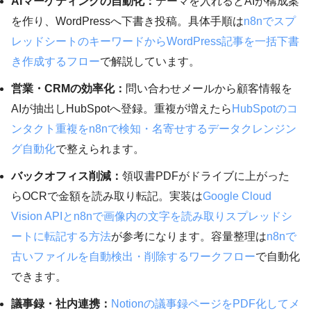
AIマーケティングの自動化：
テーマを入れるとAIが構成案
を作り、WordPressへ下書き投稿。具体手順は
n8nでスプ
レッドシートのキーワードからWordPress記事を一括下書
き作成するフロー
で解説しています。
営業・CRMの効率化：
問い合わせメールから顧客情報を
AIが抽出しHubSpotへ登録。重複が増えたら
HubSpotのコ
ンタクト重複をn8nで検知・名寄せするデータクレンジン
グ自動化
で整えられます。
バックオフィス削減：
領収書PDFがドライブに上がった
らOCRで金額を読み取り転記。実装は
Google Cloud
Vision APIとn8nで画像内の文字を読み取りスプレッドシ
ートに転記する方法
が参考になります。容量整理は
n8nで
古いファイルを自動検出・削除するワークフロー
で自動化
できます。
議事録・社内連携：
Notionの議事録ページをPDF化してメ