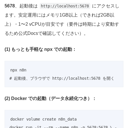
5678
、起動後は
にアクセスし
http://localhost:5678
ます。安定運用にはメモリ1GB以上（できれば2GB以
上）・1〜2 vCPUが目安です（要件は時期により変動す
るため公式Docsで確認してください）。
(1) もっとも手軽な npx での起動：
npx n8n

# 起動後、ブラウザで http://localhost:5678 を開く
(2) Docker での起動（データ永続化つき）：
docker volume create n8n_data

docker run -it --rm --name n8n -p 5678:5678 \ -