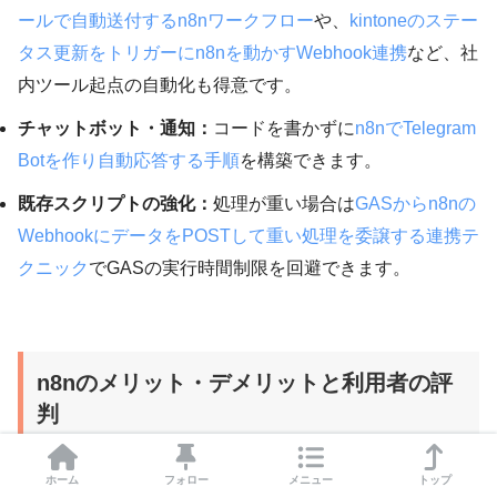
ールで自動送付するn8nワークフロー
や、
kintoneのステー
タス更新をトリガーにn8nを動かすWebhook連携
など、社
内ツール起点の自動化も得意です。
チャットボット・通知：
コードを書かずに
n8nでTelegram
Botを作り自動応答する手順
を構築できます。
既存スクリプトの強化：
処理が重い場合は
GASからn8nの
WebhookにデータをPOSTして重い処理を委譲する連携テ
クニック
でGASの実行時間制限を回避できます。
n8nのメリット・デメリットと利用者の評
判
ホーム
フォロー
メニュー
トップ