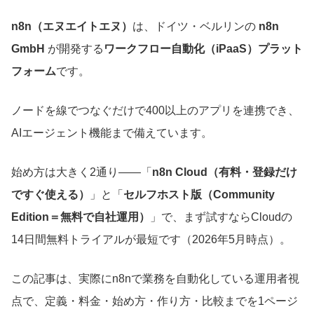
n8n（エヌエイトエヌ）
は、ドイツ・ベルリンの
n8n
GmbH
が開発する
ワークフロー自動化（iPaaS）プラット
フォーム
です。
ノードを線でつなぐだけで400以上のアプリを連携でき、
AIエージェント機能まで備えています。
始め方は大きく2通り——「
n8n Cloud（有料・登録だけ
ですぐ使える）
」と「
セルフホスト版（Community
Edition＝無料で自社運用）
」で、まず試すならCloudの
14日間無料トライアルが最短です（2026年5月時点）。
この記事は、実際にn8nで業務を自動化している運用者視
点で、定義・料金・始め方・作り方・比較までを1ページ