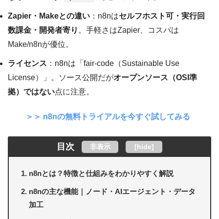
Zapier・Makeとの違い
：n8nは
セルフホスト可・実行回
数課金・開発者寄り
。手軽さはZapier、コスパは
Make/n8nが優位。
ライセンス
：n8nは「fair-code（Sustainable Use
License）」。ソース公開だが
オープンソース（OSI準
拠）ではない
点に注意。
＞＞ n8nの無料トライアルを今すぐ試してみる
目次
非表示
[
hide
]
n8nとは？特徴と仕組みをわかりやすく解説
n8nの主な機能｜ノード・AIエージェント・データ
加工