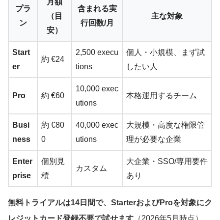
月額
プラ
含まれる実
（目
主な対象
ン
行回数/月
安）
Start
2,500 execu
個人・小規模、まず試
約 €24
er
tions
したい人
10,000 exec
Pro
約 €60
本格運用するチーム
utions
Busi
約 €80
40,000 exec
大規模・高度な権限管
ness
0
utions
理が必要な企業
Enter
個別見
大企業・SSO/専用要件
カスタム
prise
積
あり
無料トライアルは14日間で、StarterおよびProを対象にク
レジットカード登録不要で試せます
（2026年5月時点）。