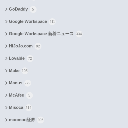
GoDaddy
5
Google Workspace
411
Google Workspace 新着ニュース
334
HiJoJo.com
92
Lovable
72
Make
105
Manus
279
McAfee
5
Misoca
214
moomoo証券
205