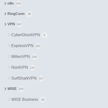
n8n
234
RingConn
38
VPN
947
CyberGhostVPN
5
ExpressVPN
262
MillenVPN
266
NordVPN
241
SurfSharkVPN
167
WISE
305
WISE Business
48