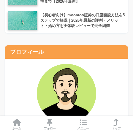
性まで【2026年最新】
【初心者向け】moomoo証券の口座開設方法を5
ステップで解説｜2026年最新の評判・メリッ
ト・始め方を実体験レビューで完全網羅
プロフィール
ホーム
フォロー
メニュー
トップ
このブログ「こまろぐ」では、私が「本当におすすめ