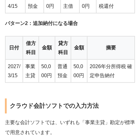
4/15
預金
0円
主借
0円
税還付
パターン2：追加納付になる場合
借方
貸方
日付
金額
金額
摘要
科目
科目
2027/
事業
50,0
普通
50,0
2026年分所得税 確
3/15
主貸
00円
預金
00円
定申告納付
クラウド会計ソフトでの入力方法
主要な会計ソフトでは、いずれも「事業主貸」勘定が標準
で用意されています。