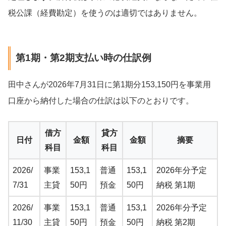
税公課（経費勘定）を使うのは適切ではありません。
第1期・第2期支払い時の仕訳例
田中さんが2026年7月31日に第1期分153,150円を事業用
口座から納付した場合の仕訳は以下のとおりです。
借方
貸方
日付
金額
金額
摘要
科目
科目
2026/
事業
153,1
普通
153,1
2026年分予定
7/31
主貸
50円
預金
50円
納税 第1期
2026/
事業
153,1
普通
153,1
2026年分予定
11/30
主貸
50円
預金
50円
納税 第2期