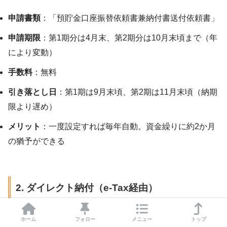
申請書類
：「預貯金口座振替依頼書兼納付書送付依頼書」
申請期限
：第1期分は4月末、第2期分は10月末頃まで（年
により変動）
手数料
：無料
引き落とし日
：第1期は9月末頃、第2期は11月末頃（納期
限より遅め）
メリット
：一度設定すれば毎年自動。資金繰りに約2か月
の猶予ができる
2. ダイレクト納付（e-Tax経由）
e-Taxにログインし、登録済み口座から即時または指定日
ホーム
フォロー
メニュー
トップ