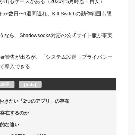
円の差が出るケースがある（2026年5月時点・目安）
ートが数日〜1週間遅れ、Kill Switchの動作範囲も限
なら、Shadowsocks対応の公式サイト版が事実
eper警告が出るが、「システム設定→プライバシー
分で導入できる
非表示
[
hide
]
知っておきたい「2つのアプリ」の存在
版が存在するのか
体的な違い