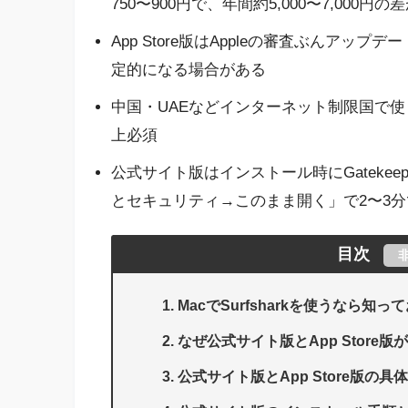
750〜900円で、年間約5,000〜7,000
App Store版はAppleの審査ぶんアップデ
定的になる場合がある
中国・UAEなどインターネット制限国で使う
上必須
公式サイト版はインストール時にGateke
とセキュリティ→このまま開く」で2〜3
目次
MacでSurfsharkを使うなら
なぜ公式サイト版とApp Store
公式サイト版とApp Store版の具