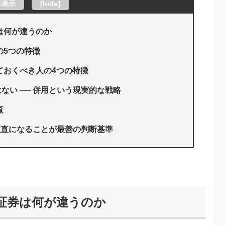
非表示
[
hide
]
は何が違うのか
の5つの特徴
ておくべき人の4つの特徴
ない ── 併用という現実的な戦略
覧
に正直になることが最善の判断基準
o証券は何が違うのか