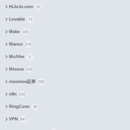
HiJoJo.com
92
Lovable
72
Make
105
Manus
279
McAfee
5
Misoca
214
moomoo証券
205
n8n
234
RingConn
38
VPN
947