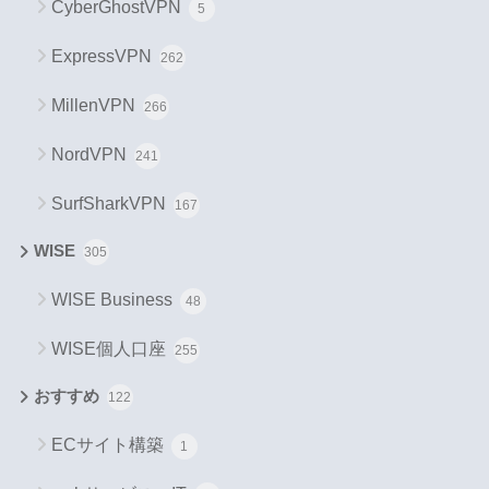
CyberGhostVPN
5
ExpressVPN
262
MillenVPN
266
NordVPN
241
SurfSharkVPN
167
WISE
305
WISE Business
48
WISE個人口座
255
おすすめ
122
ECサイト構築
1