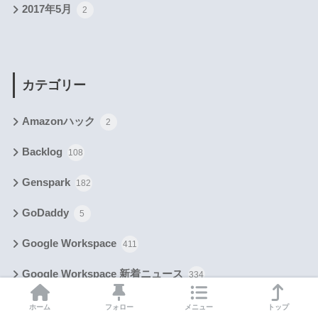
2017年5月
2
カテゴリー
Amazonハック
2
Backlog
108
Genspark
182
GoDaddy
5
Google Workspace
411
Google Workspace 新着ニュース
334
HiJoJo.com
92
ホーム
フォロー
メニュー
トップ