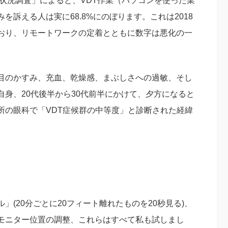
康状況調査」によると、VDT作業（パソコンを使った業
訴える人は実に68.8%にのぼります。これは2018
しており、リモートワークの定着とともに数字は悪化の一
目のかすみ、充血、乾燥感、まぶしさへの過敏、そし
身、20代後半から30代前半にかけて、夕方になると
所の眼科で「VDT症候群の中等度」と診断された経緯
ル」(20分ごとに20フィート離れたものを20秒見る)、
モニター位置の調整、これらはすべて私も試しまし