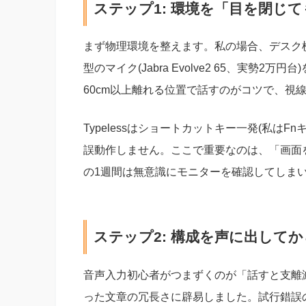
ステップ1: 環境を「目を閉じ
まず物理環境を整えます。私の場合、デスク
型のマイク(Jabra Evolve2 65、実勢
60cm以上離れる位置で話すのがコツで、視
Typelessはショートカットキー一発(私は
誤動作しません。ここで重要なのは、「画面
の1週間は無意識にモニターを確認してしま
ステップ2: 構成を声に出して
音声入力初心者がつまずくのが「話すと支離
った文章の冗長さに辟易しました。試行錯誤