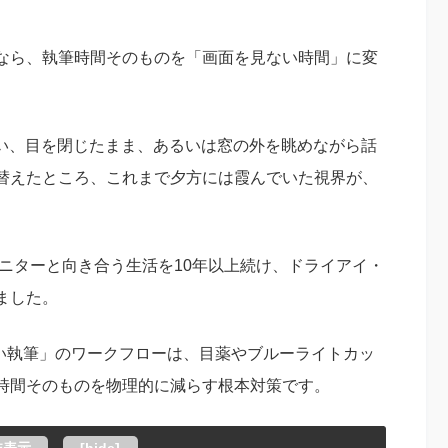
なら、執筆時間そのものを「画面を見ない時間」に変
sを使い、目を閉じたまま、あるいは窓の外を眺めながら話
替えたところ、これまで夕方には霞んでいた視界が、
モニターと向き合う生活を10年以上続け、ドライアイ・
ました。
ない執筆」のワークフローは、目薬やブルーライトカッ
時間そのものを物理的に減らす根本対策です。
非表示
[
hide
]