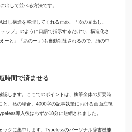
声に出して並べる方法です。
トや見出し構造を整理してくれるため、「次の見出し、
実践ステップ」のように口語で指示するだけで、構造化さ
えーと」「あのー」)も自動削除されるので、頭の中
て短時間で済ませる
確認します。ここでのポイントは、執筆全体の所要時
こと。私の場合、4000字の記事執筆における画面注視
peless導入後はわずか18分に短縮されました。
クに集中します。Typelessのパーソナル辞書機能